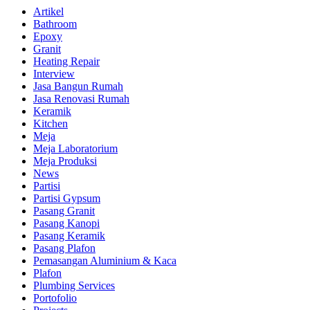
Artikel
Bathroom
Epoxy
Granit
Heating Repair
Interview
Jasa Bangun Rumah
Jasa Renovasi Rumah
Keramik
Kitchen
Meja
Meja Laboratorium
Meja Produksi
News
Partisi
Partisi Gypsum
Pasang Granit
Pasang Kanopi
Pasang Keramik
Pasang Plafon
Pemasangan Aluminium & Kaca
Plafon
Plumbing Services
Portofolio