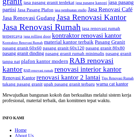
granit
jasa pasang
jasa pasang granit terdekat
jasa pasang kanopi
Jasa Renovasi Café
partisi
Jasa Pasang Plafon
jasa pembuatan studio
Jasa Renovasi Kantor
Jasa Renovasi Gudang
Jasa Renovasi Rumah
jasa renovasi rumah
kontraktor renovasi kantor
terpercaya
jasa rolling door
material kantor terbaik
Pasang Granit
Kontraktor Renovasi Rumah
pasang granit 60x60
pasang granit 60x120
pasang granit 80x80
pasang granit dinding
pasang granit rumah minimalis
pasang granit
RAB renovasi
plafon kantor modern
tanpa nat
kantor
renovasi interior kantor
RAB renovasi rumah
renovasi kantor 2 lantai
Renovasi Kantor
Tips Renovasi Rumah
warna cat kantor
tukang pasang granit
upah pasang granit terbaru
Mewujudkan bangunan kokoh dan berkualitas melalui sistem kerja
profesional, material terbaik, dan komitmen tepat waktu.
INFO KAMI
Home
About Us