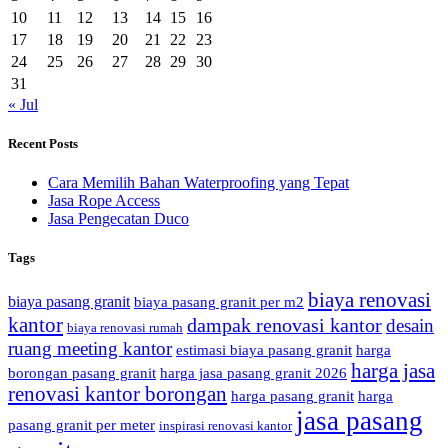
10
11
12
13
14
15
16
17
18
19
20
21
22
23
24
25
26
27
28
29
30
31
« Jul
Recent Posts
Cara Memilih Bahan Waterproofing yang Tepat
Jasa Rope Access
Jasa Pengecatan Duco
Tags
biaya renovasi
biaya pasang granit
biaya pasang granit per m2
kantor
dampak renovasi kantor
desain
biaya renovasi rumah
ruang meeting kantor
estimasi biaya pasang granit
harga
harga jasa
borongan pasang granit
harga jasa pasang granit 2026
renovasi kantor borongan
harga pasang granit
harga
jasa pasang
pasang granit per meter
inspirasi renovasi kantor