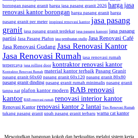
harga jasa
borongan pasang granit
harga jasa pasang granit 2026
renovasi kantor borongan
harga pasang granit
harga
jasa pasang
pasang granit per meter
inspirasi renovasi kantor
granit
jasa pasang
jasa pasang granit terdekat
jasa pasang kanopi
Jasa Renovasi Café
partisi
Jasa Pasang Plafon
jasa pembuatan studio
Jasa Renovasi Kantor
Jasa Renovasi Gudang
Jasa Renovasi Rumah
jasa renovasi rumah
kontraktor renovasi kantor
terpercaya
jasa rolling door
material kantor terbaik
Pasang Granit
Kontraktor Renovasi Rumah
pasang granit 60x60
pasang granit 60x120
pasang granit 80x80
pasang granit dinding
pasang granit rumah minimalis
pasang granit
RAB renovasi
plafon kantor modern
tanpa nat
kantor
renovasi interior kantor
RAB renovasi rumah
renovasi kantor 2 lantai
Renovasi Kantor
Tips Renovasi Rumah
warna cat kantor
tukang pasang granit
upah pasang granit terbaru
Mewujudkan bangunan kokoh dan berkualitas melalui sistem kerja