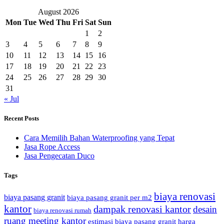
August 2026
Mon
Tue
Wed
Thu
Fri
Sat
Sun
1
2
3
4
5
6
7
8
9
10
11
12
13
14
15
16
17
18
19
20
21
22
23
24
25
26
27
28
29
30
31
« Jul
Recent Posts
Cara Memilih Bahan Waterproofing yang Tepat
Jasa Rope Access
Jasa Pengecatan Duco
Tags
biaya renovasi
biaya pasang granit
biaya pasang granit per m2
kantor
dampak renovasi kantor
desain
biaya renovasi rumah
ruang meeting kantor
estimasi biaya pasang granit
harga