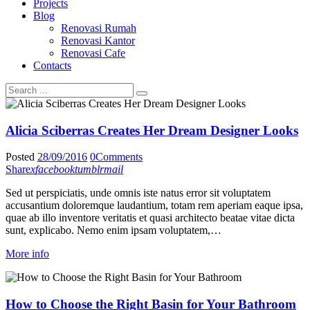
Projects
Blog
Renovasi Rumah
Renovasi Kantor
Renovasi Cafe
Contacts
Alicia Sciberras Creates Her Dream Designer Looks
Posted
28/09/2016
0
Comments
Share
x
facebook
tumblr
mail
Sed ut perspiciatis, unde omnis iste natus error sit voluptatem
accusantium doloremque laudantium, totam rem aperiam eaque ipsa,
quae ab illo inventore veritatis et quasi architecto beatae vitae dicta
sunt, explicabo. Nemo enim ipsam voluptatem,…
More info
How to Choose the Right Basin for Your Bathroom