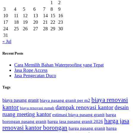
1
2
3
4
5
6
7
8
9
10
11
12
13
14
15
16
17
18
19
20
21
22
23
24
25
26
27
28
29
30
31
« Jul
Recent Posts
Cara Memilih Bahan Waterproofing yang Tepat
Jasa Rope Access
Jasa Pengecatan Duco
Tags
biaya renovasi
biaya pasang granit
biaya pasang granit per m2
kantor
dampak renovasi kantor
desain
biaya renovasi rumah
ruang meeting kantor
estimasi biaya pasang granit
harga
harga jasa
borongan pasang granit
harga jasa pasang granit 2026
renovasi kantor borongan
harga pasang granit
harga