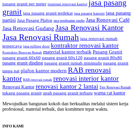
jasa pasang
pasang granit per meter
inspirasi renovasi kantor
granit
jasa pasang
jasa pasang granit terdekat
jasa pasang kanopi
Jasa Renovasi Café
partisi
Jasa Pasang Plafon
jasa pembuatan studio
Jasa Renovasi Kantor
Jasa Renovasi Gudang
Jasa Renovasi Rumah
jasa renovasi rumah
kontraktor renovasi kantor
terpercaya
jasa rolling door
material kantor terbaik
Pasang Granit
Kontraktor Renovasi Rumah
pasang granit 60x60
pasang granit 60x120
pasang granit 80x80
pasang granit dinding
pasang granit rumah minimalis
pasang granit
RAB renovasi
plafon kantor modern
tanpa nat
kantor
renovasi interior kantor
RAB renovasi rumah
renovasi kantor 2 lantai
Renovasi Kantor
Tips Renovasi Rumah
warna cat kantor
tukang pasang granit
upah pasang granit terbaru
Mewujudkan bangunan kokoh dan berkualitas melalui sistem kerja
profesional, material terbaik, dan komitmen tepat waktu.
INFO KAMI