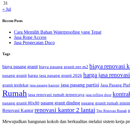
31
« Jul
Recent Posts
Cara Memilih Bahan Waterproofing yang Tepat
Jasa Rope Access
Jasa Pengecatan Duco
Tags
biaya renovasi k
biaya pasang granit
biaya pasang granit per m2
harga jasa renovas
pasang granit
harga jasa pasang granit 2026
jasa pasang partisi
granit terdekat
Jasa Pasang Pla
jasa pasang kanopi
Rumah
kontra
jasa renovasi rumah terpercaya
jasa rolling door
pasang granit dinding
pasang granit 80x80
pasang granit rumah minim
renovasi kantor 2 lantai
Renovasi Kantor
t
Tips Renovasi Rumah
Mewujudkan bangunan kokoh dan berkualitas melalui sistem kerja prof