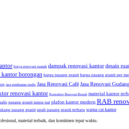
antor
dampak renovasi kantor
desain rua
biaya renovasi rumah
i kantor borongan
harga pasang granit
harga pasang granit per me
Jasa Renovasi Café
Jasa Renovasi Gudan
fon
jasa pembuatan studio
ktor renovasi kantor
material kantor terb
Kontraktor Renovasi Rumah
RAB renov
plafon kantor modern
alis
pasang granit tanpa nat
warna cat kantor
ukang pasang granit
upah pasang granit terbaru
esional, material terbaik, dan komitmen tepat waktu.