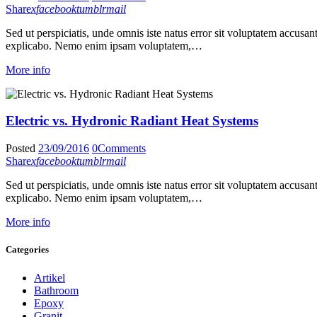
Share
x
facebook
tumblr
mail
Sed ut perspiciatis, unde omnis iste natus error sit voluptatem accusan
explicabo. Nemo enim ipsam voluptatem,…
More info
Electric vs. Hydronic Radiant Heat Systems
Posted
23/09/2016
0
Comments
Share
x
facebook
tumblr
mail
Sed ut perspiciatis, unde omnis iste natus error sit voluptatem accusan
explicabo. Nemo enim ipsam voluptatem,…
More info
Categories
Artikel
Bathroom
Epoxy
Granit