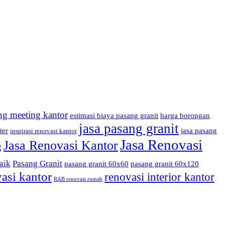
ng meeting kantor
estimasi biaya pasang granit
harga borongan
jasa pasang granit
ter
jasa pasang
inspirasi renovasi kantor
Jasa Renovasi
Jasa Renovasi Kantor
g
aik
Pasang Granit
pasang granit 60x60
pasang granit 60x120
asi kantor
renovasi interior kantor
RAB renovasi rumah