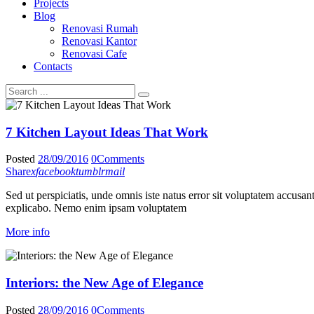
Projects
Blog
Renovasi Rumah
Renovasi Kantor
Renovasi Cafe
Contacts
7 Kitchen Layout Ideas That Work
Posted
28/09/2016
0
Comments
Share
x
facebook
tumblr
mail
Sed ut perspiciatis, unde omnis iste natus error sit voluptatem accusan
explicabo. Nemo enim ipsam voluptatem
More info
Interiors: the New Age of Elegance
Posted
28/09/2016
0
Comments