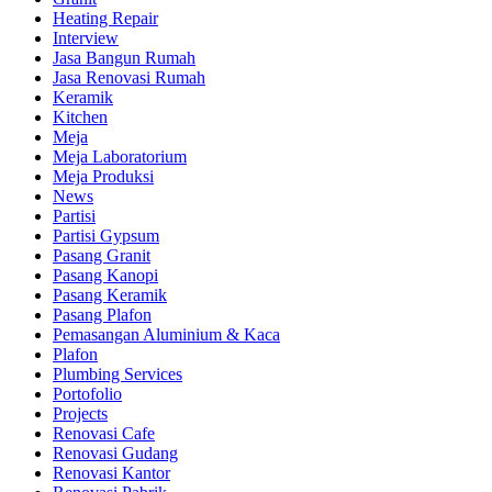
Heating Repair
Interview
Jasa Bangun Rumah
Jasa Renovasi Rumah
Keramik
Kitchen
Meja
Meja Laboratorium
Meja Produksi
News
Partisi
Partisi Gypsum
Pasang Granit
Pasang Kanopi
Pasang Keramik
Pasang Plafon
Pemasangan Aluminium & Kaca
Plafon
Plumbing Services
Portofolio
Projects
Renovasi Cafe
Renovasi Gudang
Renovasi Kantor