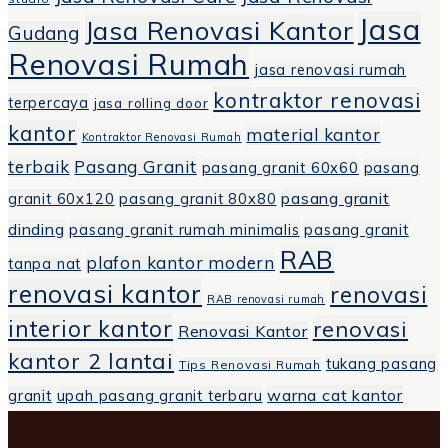
Jasa
Jasa Renovasi Kantor
Gudang
Renovasi Rumah
jasa renovasi rumah
kontraktor renovasi
terpercaya
jasa rolling door
kantor
material kantor
Kontraktor Renovasi Rumah
terbaik
Pasang Granit
pasang granit 60x60
pasang
pasang granit
granit 60x120
pasang granit 80x80
dinding
pasang granit rumah minimalis
pasang granit
RAB
plafon kantor modern
tanpa nat
renovasi kantor
renovasi
RAB renovasi rumah
interior kantor
renovasi
Renovasi Kantor
kantor 2 lantai
tukang pasang
Tips Renovasi Rumah
warna cat kantor
granit
upah pasang granit terbaru