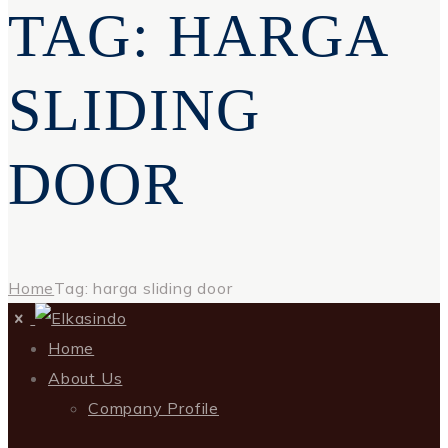
TAG: HARGA
SLIDING
DOOR
Home
Tag: harga sliding door
Home
About Us
Company Profile