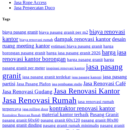
Jasa Rope Access
Jasa Pengecatan Duco
Tags
biaya renovasi
biaya pasang granit
biaya pasang granit per m2
kantor
dampak renovasi kantor
desain
biaya renovasi rumah
ruang meeting kantor
estimasi biaya pasang granit
harga
harga jasa
borongan pasang granit
harga jasa pasang granit 2026
renovasi kantor borongan
harga pasang granit
harga
jasa pasang
pasang granit per meter
inspirasi renovasi kantor
granit
jasa pasang
jasa pasang granit terdekat
jasa pasang kanopi
Jasa Renovasi Café
partisi
Jasa Pasang Plafon
jasa pembuatan studio
Jasa Renovasi Kantor
Jasa Renovasi Gudang
Jasa Renovasi Rumah
jasa renovasi rumah
kontraktor renovasi kantor
terpercaya
jasa rolling door
material kantor terbaik
Pasang Granit
Kontraktor Renovasi Rumah
pasang granit 60x60
pasang granit 60x120
pasang granit 80x80
pasang granit dinding
pasang granit rumah minimalis
pasang granit