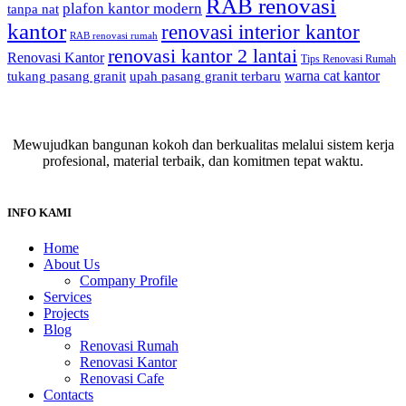
RAB renovasi
plafon kantor modern
tanpa nat
kantor
renovasi interior kantor
RAB renovasi rumah
renovasi kantor 2 lantai
Renovasi Kantor
Tips Renovasi Rumah
warna cat kantor
tukang pasang granit
upah pasang granit terbaru
Mewujudkan bangunan kokoh dan berkualitas melalui sistem kerja
profesional, material terbaik, dan komitmen tepat waktu.
INFO KAMI
Home
About Us
Company Profile
Services
Projects
Blog
Renovasi Rumah
Renovasi Kantor
Renovasi Cafe
Contacts