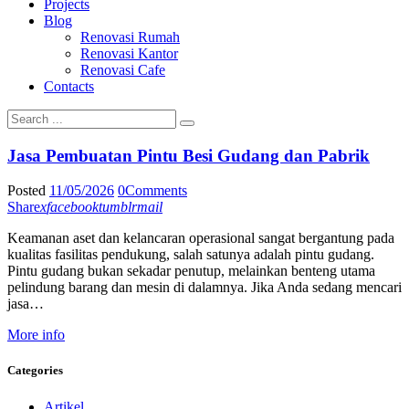
Projects
Blog
Renovasi Rumah
Renovasi Kantor
Renovasi Cafe
Contacts
Jasa Pembuatan Pintu Besi Gudang dan Pabrik
Posted
11/05/2026
0
Comments
Share
x
facebook
tumblr
mail
Keamanan aset dan kelancaran operasional sangat bergantung pada
kualitas fasilitas pendukung, salah satunya adalah pintu gudang.
Pintu gudang bukan sekadar penutup, melainkan benteng utama
pelindung barang dan mesin di dalamnya. Jika Anda sedang mencari
jasa…
More info
Categories
Artikel