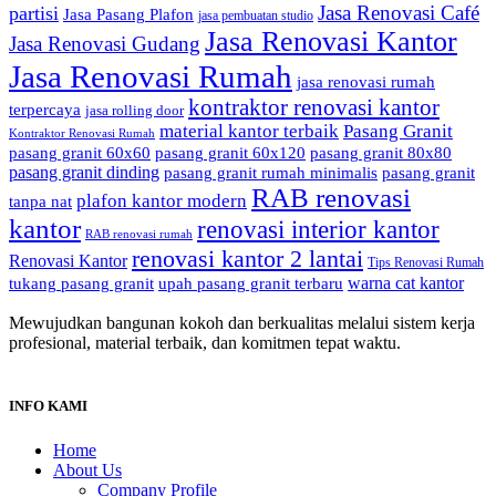
Jasa Renovasi Café
partisi
Jasa Pasang Plafon
jasa pembuatan studio
Jasa Renovasi Kantor
Jasa Renovasi Gudang
Jasa Renovasi Rumah
jasa renovasi rumah
kontraktor renovasi kantor
terpercaya
jasa rolling door
material kantor terbaik
Pasang Granit
Kontraktor Renovasi Rumah
pasang granit 60x60
pasang granit 60x120
pasang granit 80x80
pasang granit dinding
pasang granit rumah minimalis
pasang granit
RAB renovasi
plafon kantor modern
tanpa nat
kantor
renovasi interior kantor
RAB renovasi rumah
renovasi kantor 2 lantai
Renovasi Kantor
Tips Renovasi Rumah
warna cat kantor
tukang pasang granit
upah pasang granit terbaru
Mewujudkan bangunan kokoh dan berkualitas melalui sistem kerja
profesional, material terbaik, dan komitmen tepat waktu.
INFO KAMI
Home
About Us
Company Profile