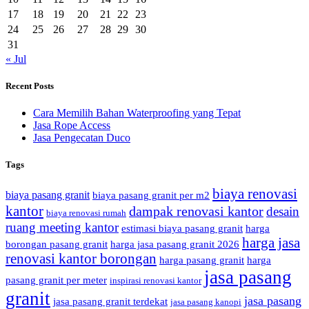
17
18
19
20
21
22
23
24
25
26
27
28
29
30
31
« Jul
Recent Posts
Cara Memilih Bahan Waterproofing yang Tepat
Jasa Rope Access
Jasa Pengecatan Duco
Tags
biaya renovasi
biaya pasang granit
biaya pasang granit per m2
kantor
dampak renovasi kantor
desain
biaya renovasi rumah
ruang meeting kantor
estimasi biaya pasang granit
harga
harga jasa
borongan pasang granit
harga jasa pasang granit 2026
renovasi kantor borongan
harga pasang granit
harga
jasa pasang
pasang granit per meter
inspirasi renovasi kantor
granit
jasa pasang
jasa pasang granit terdekat
jasa pasang kanopi