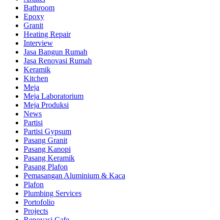
Bathroom
Epoxy
Granit
Heating Repair
Interview
Jasa Bangun Rumah
Jasa Renovasi Rumah
Keramik
Kitchen
Meja
Meja Laboratorium
Meja Produksi
News
Partisi
Partisi Gypsum
Pasang Granit
Pasang Kanopi
Pasang Keramik
Pasang Plafon
Pemasangan Aluminium & Kaca
Plafon
Plumbing Services
Portofolio
Projects
Renovasi Cafe