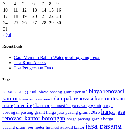
3
4
5
6
7
8
9
10
11
12
13
14
15
16
17
18
19
20
21
22
23
24
25
26
27
28
29
30
31
« Jul
Recent Posts
Cara Memilih Bahan Waterproofing yang Tepat
Jasa Rope Access
Jasa Pengecatan Duco
Tags
biaya renovasi
biaya pasang granit
biaya pasang granit per m2
kantor
dampak renovasi kantor
desain
biaya renovasi rumah
ruang meeting kantor
estimasi biaya pasang granit
harga
harga jasa
borongan pasang granit
harga jasa pasang granit 2026
renovasi kantor borongan
harga pasang granit
harga
jasa pasang
pasang granit per meter
inspirasi renovasi kantor