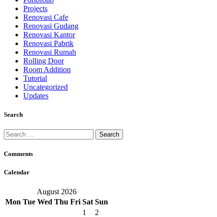
Projects
Renovasi Cafe
Renovasi Gudang
Renovasi Kantor
Renovasi Pabrik
Renovasi Rumah
Rolling Door
Room Addition
Tutorial
Uncategorized
Updates
Search
Search
for:
Comments
Calendar
August 2026
Mon
Tue
Wed
Thu
Fri
Sat
Sun
1
2