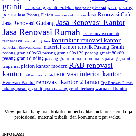
granit
jasa pasang
jasa pasang granit terdekat
jasa pasang kanopi
Jasa Renovasi Café
partisi
Jasa Pasang Plafon
jasa pembuatan studio
Jasa Renovasi Kantor
Jasa Renovasi Gudang
Jasa Renovasi Rumah
jasa renovasi rumah
kontraktor renovasi kantor
terpercaya
jasa rolling door
material kantor terbaik
Pasang Granit
Kontraktor Renovasi Rumah
pasang granit 60x60
pasang granit 60x120
pasang granit 80x80
pasang granit dinding
pasang granit rumah minimalis
pasang granit
RAB renovasi
plafon kantor modern
tanpa nat
kantor
renovasi interior kantor
RAB renovasi rumah
renovasi kantor 2 lantai
Renovasi Kantor
Tips Renovasi Rumah
warna cat kantor
tukang pasang granit
upah pasang granit terbaru
Mewujudkan bangunan kokoh dan berkualitas melalui sistem kerja
profesional, material terbaik, dan komitmen tepat waktu.
INFO KAMI