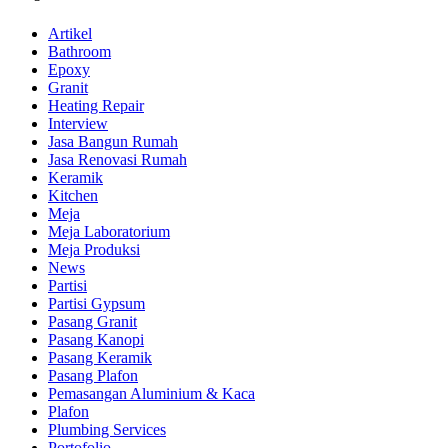
Artikel
Bathroom
Epoxy
Granit
Heating Repair
Interview
Jasa Bangun Rumah
Jasa Renovasi Rumah
Keramik
Kitchen
Meja
Meja Laboratorium
Meja Produksi
News
Partisi
Partisi Gypsum
Pasang Granit
Pasang Kanopi
Pasang Keramik
Pasang Plafon
Pemasangan Aluminium & Kaca
Plafon
Plumbing Services
Portofolio