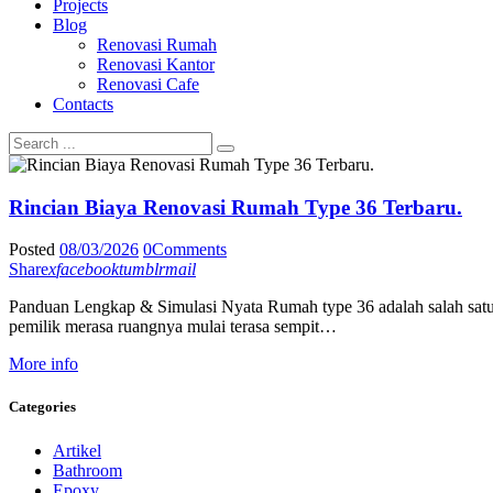
Projects
Blog
Renovasi Rumah
Renovasi Kantor
Renovasi Cafe
Contacts
Rincian Biaya Renovasi Rumah Type 36 Terbaru.
Posted
08/03/2026
0
Comments
Share
x
facebook
tumblr
mail
Panduan Lengkap & Simulasi Nyata Rumah type 36 adalah salah satu t
pemilik merasa ruangnya mulai terasa sempit…
More info
Categories
Artikel
Bathroom
Epoxy