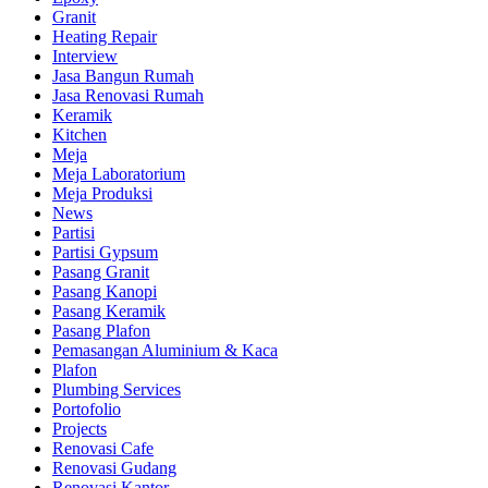
Granit
Heating Repair
Interview
Jasa Bangun Rumah
Jasa Renovasi Rumah
Keramik
Kitchen
Meja
Meja Laboratorium
Meja Produksi
News
Partisi
Partisi Gypsum
Pasang Granit
Pasang Kanopi
Pasang Keramik
Pasang Plafon
Pemasangan Aluminium & Kaca
Plafon
Plumbing Services
Portofolio
Projects
Renovasi Cafe
Renovasi Gudang
Renovasi Kantor