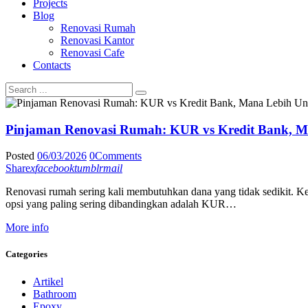
Projects
Blog
Renovasi Rumah
Renovasi Kantor
Renovasi Cafe
Contacts
Pinjaman Renovasi Rumah: KUR vs Kredit Bank, M
Posted
06/03/2026
0
Comments
Share
x
facebook
tumblr
mail
Renovasi rumah sering kali membutuhkan dana yang tidak sedikit. Ke
opsi yang paling sering dibandingkan adalah KUR…
More info
Categories
Artikel
Bathroom
Epoxy