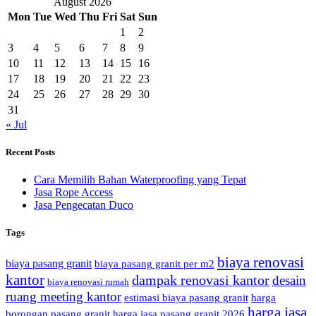
August 2026
Mon
Tue
Wed
Thu
Fri
Sat
Sun
1
2
3
4
5
6
7
8
9
10
11
12
13
14
15
16
17
18
19
20
21
22
23
24
25
26
27
28
29
30
31
« Jul
Recent Posts
Cara Memilih Bahan Waterproofing yang Tepat
Jasa Rope Access
Jasa Pengecatan Duco
Tags
biaya renovasi
biaya pasang granit
biaya pasang granit per m2
kantor
dampak renovasi kantor
desain
biaya renovasi rumah
ruang meeting kantor
estimasi biaya pasang granit
harga
harga jasa
borongan pasang granit
harga jasa pasang granit 2026