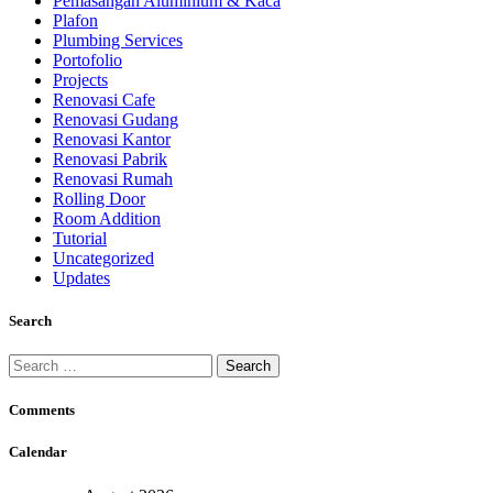
Pemasangan Aluminium & Kaca
Plafon
Plumbing Services
Portofolio
Projects
Renovasi Cafe
Renovasi Gudang
Renovasi Kantor
Renovasi Pabrik
Renovasi Rumah
Rolling Door
Room Addition
Tutorial
Uncategorized
Updates
Search
Search
for:
Comments
Calendar