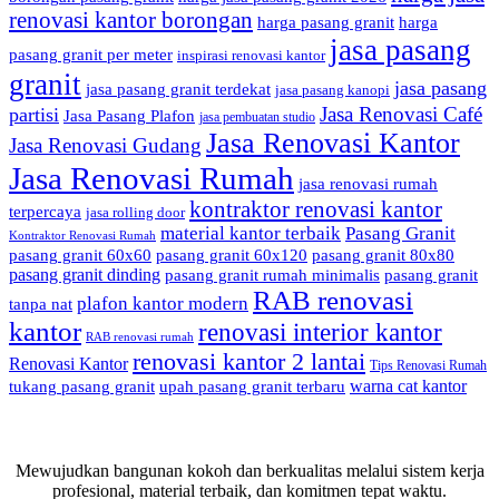
renovasi kantor borongan
harga pasang granit
harga
jasa pasang
pasang granit per meter
inspirasi renovasi kantor
granit
jasa pasang
jasa pasang granit terdekat
jasa pasang kanopi
Jasa Renovasi Café
partisi
Jasa Pasang Plafon
jasa pembuatan studio
Jasa Renovasi Kantor
Jasa Renovasi Gudang
Jasa Renovasi Rumah
jasa renovasi rumah
kontraktor renovasi kantor
terpercaya
jasa rolling door
material kantor terbaik
Pasang Granit
Kontraktor Renovasi Rumah
pasang granit 60x60
pasang granit 60x120
pasang granit 80x80
pasang granit dinding
pasang granit rumah minimalis
pasang granit
RAB renovasi
plafon kantor modern
tanpa nat
kantor
renovasi interior kantor
RAB renovasi rumah
renovasi kantor 2 lantai
Renovasi Kantor
Tips Renovasi Rumah
warna cat kantor
tukang pasang granit
upah pasang granit terbaru
Mewujudkan bangunan kokoh dan berkualitas melalui sistem kerja
profesional, material terbaik, dan komitmen tepat waktu.