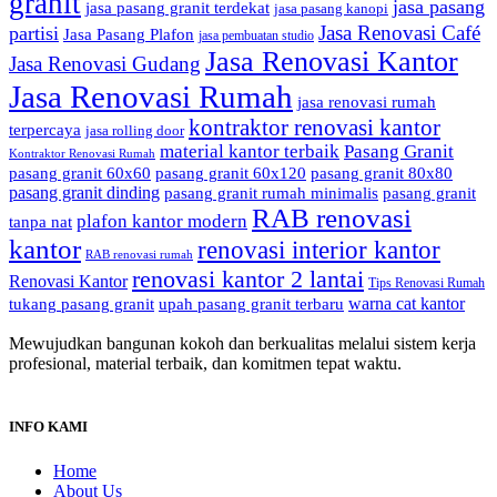
granit
jasa pasang
jasa pasang granit terdekat
jasa pasang kanopi
Jasa Renovasi Café
partisi
Jasa Pasang Plafon
jasa pembuatan studio
Jasa Renovasi Kantor
Jasa Renovasi Gudang
Jasa Renovasi Rumah
jasa renovasi rumah
kontraktor renovasi kantor
terpercaya
jasa rolling door
material kantor terbaik
Pasang Granit
Kontraktor Renovasi Rumah
pasang granit 60x60
pasang granit 60x120
pasang granit 80x80
pasang granit dinding
pasang granit rumah minimalis
pasang granit
RAB renovasi
plafon kantor modern
tanpa nat
kantor
renovasi interior kantor
RAB renovasi rumah
renovasi kantor 2 lantai
Renovasi Kantor
Tips Renovasi Rumah
warna cat kantor
tukang pasang granit
upah pasang granit terbaru
Mewujudkan bangunan kokoh dan berkualitas melalui sistem kerja
profesional, material terbaik, dan komitmen tepat waktu.
INFO KAMI
Home
About Us