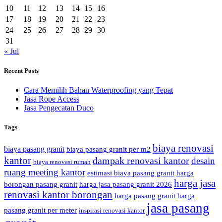
10
11
12
13
14
15
16
17
18
19
20
21
22
23
24
25
26
27
28
29
30
31
« Jul
Recent Posts
Cara Memilih Bahan Waterproofing yang Tepat
Jasa Rope Access
Jasa Pengecatan Duco
Tags
biaya renovasi
biaya pasang granit
biaya pasang granit per m2
kantor
dampak renovasi kantor
desain
biaya renovasi rumah
ruang meeting kantor
estimasi biaya pasang granit
harga
harga jasa
borongan pasang granit
harga jasa pasang granit 2026
renovasi kantor borongan
harga pasang granit
harga
jasa pasang
pasang granit per meter
inspirasi renovasi kantor