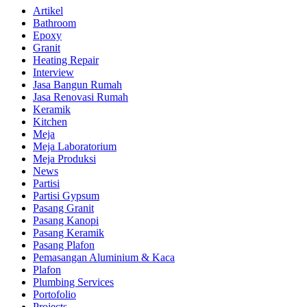
Artikel
Bathroom
Epoxy
Granit
Heating Repair
Interview
Jasa Bangun Rumah
Jasa Renovasi Rumah
Keramik
Kitchen
Meja
Meja Laboratorium
Meja Produksi
News
Partisi
Partisi Gypsum
Pasang Granit
Pasang Kanopi
Pasang Keramik
Pasang Plafon
Pemasangan Aluminium & Kaca
Plafon
Plumbing Services
Portofolio
Projects