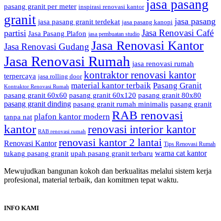
jasa pasang
pasang granit per meter
inspirasi renovasi kantor
granit
jasa pasang
jasa pasang granit terdekat
jasa pasang kanopi
Jasa Renovasi Café
partisi
Jasa Pasang Plafon
jasa pembuatan studio
Jasa Renovasi Kantor
Jasa Renovasi Gudang
Jasa Renovasi Rumah
jasa renovasi rumah
kontraktor renovasi kantor
terpercaya
jasa rolling door
material kantor terbaik
Pasang Granit
Kontraktor Renovasi Rumah
pasang granit 60x60
pasang granit 60x120
pasang granit 80x80
pasang granit dinding
pasang granit rumah minimalis
pasang granit
RAB renovasi
plafon kantor modern
tanpa nat
kantor
renovasi interior kantor
RAB renovasi rumah
renovasi kantor 2 lantai
Renovasi Kantor
Tips Renovasi Rumah
warna cat kantor
tukang pasang granit
upah pasang granit terbaru
Mewujudkan bangunan kokoh dan berkualitas melalui sistem kerja
profesional, material terbaik, dan komitmen tepat waktu.
INFO KAMI