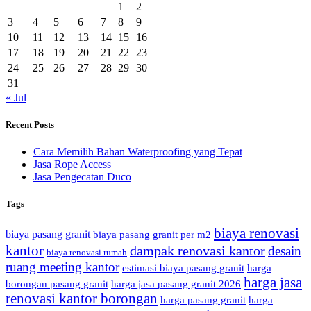
1
2
3
4
5
6
7
8
9
10
11
12
13
14
15
16
17
18
19
20
21
22
23
24
25
26
27
28
29
30
31
« Jul
Recent Posts
Cara Memilih Bahan Waterproofing yang Tepat
Jasa Rope Access
Jasa Pengecatan Duco
Tags
biaya renovasi
biaya pasang granit
biaya pasang granit per m2
kantor
dampak renovasi kantor
desain
biaya renovasi rumah
ruang meeting kantor
estimasi biaya pasang granit
harga
harga jasa
borongan pasang granit
harga jasa pasang granit 2026
renovasi kantor borongan
harga pasang granit
harga