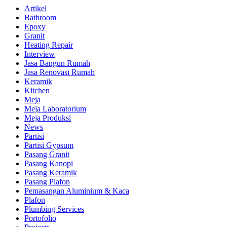
Artikel
Bathroom
Epoxy
Granit
Heating Repair
Interview
Jasa Bangun Rumah
Jasa Renovasi Rumah
Keramik
Kitchen
Meja
Meja Laboratorium
Meja Produksi
News
Partisi
Partisi Gypsum
Pasang Granit
Pasang Kanopi
Pasang Keramik
Pasang Plafon
Pemasangan Aluminium & Kaca
Plafon
Plumbing Services
Portofolio