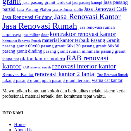
granit
jasa pasang
jasa pasang granit terdekat
jasa pasang kanopi
Jasa Renovasi Café
partisi
Jasa Pasang Plafon
jasa pembuatan studio
Jasa Renovasi Kantor
Jasa Renovasi Gudang
Jasa Renovasi Rumah
jasa renovasi rumah
kontraktor renovasi kantor
terpercaya
jasa rolling door
material kantor terbaik
Pasang Granit
Kontraktor Renovasi Rumah
pasang granit 60x60
pasang granit 60x120
pasang granit 80x80
pasang granit dinding
pasang granit rumah minimalis
pasang granit
RAB renovasi
plafon kantor modern
tanpa nat
kantor
renovasi interior kantor
RAB renovasi rumah
renovasi kantor 2 lantai
Renovasi Kantor
Tips Renovasi Rumah
warna cat kantor
tukang pasang granit
upah pasang granit terbaru
Mewujudkan bangunan kokoh dan berkualitas melalui sistem kerja
profesional, material terbaik, dan komitmen tepat waktu.
INFO KAMI
Home
About Us