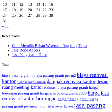
10
11
12
13
14
15
16
17
18
19
20
21
22
23
24
25
26
27
28
29
30
31
« Jul
Recent Posts
Cara Memilih Bahan Waterproofing yang Tepat
Jasa Rope Access
Jasa Pengecatan Duco
Tags
biaya renovasi
biaya pasang granit
biaya pasang granit per m2
kantor
dampak renovasi kantor
desain
biaya renovasi rumah
ruang meeting kantor
estimasi biaya pasang granit
harga
harga jasa
borongan pasang granit
harga jasa pasang granit 2026
renovasi kantor borongan
harga pasang granit
harga
jasa pasang
pasang granit per meter
inspirasi renovasi kantor